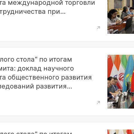
та международной торговли
отрудничества при
ерции КНР Лю Хуациня
лого стола" по итогам
мита: доклад научного
та общественного развития
ледований развития
Шугуана