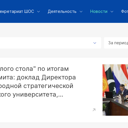
екретариат ШОС
Деятельность
Новости
Фо
За перио
лого стола" по итогам
мита: доклад Директора
родной стратегической
ого университета,
жифэна