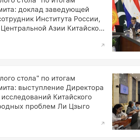
лого стола" по итогам
мита: доклад заведующей
сотрудник Института России,
 Центральной Азии Китайской
нных наук Чжао Хуэйжун
лого стола" по итогам
мита: выступление Директора
 исследований Китайского
родных проблем Ли Цзыго