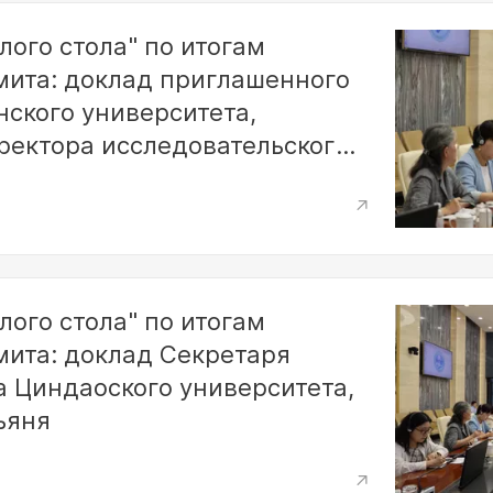
лого стола" по итогам
мита: доклад приглашенного
ского университета,
ректора исследовательского
 Ли
лого стола" по итогам
мита: доклад Секретаря
а Циндаоского университета,
ьяня