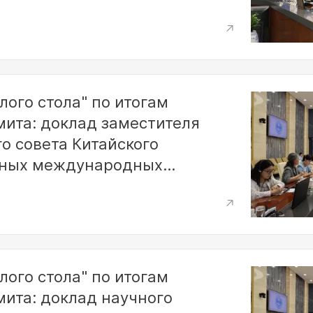
ошений Чэнь Юя
лого стола" по итогам
мита: доклад заместителя
о совета Китайского
нных международных
сина
лого стола" по итогам
мита: доклад научного