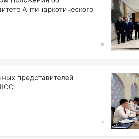
том Положения об
итете Антинаркотического
нных представителей
 ШОС