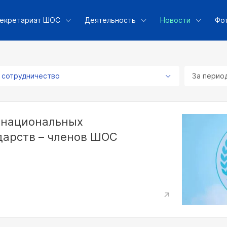
екретариат ШОС
Деятельность
Новости
Фо
 сотрудничество
За перио
 национальных
дарств – членов ШОС