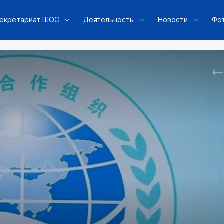
екретариат ШОС
Деятельность
Новости
Фо