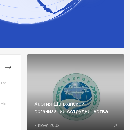
тв-
Заявление Совета глав государств-
членов Шанхайской организации
сотрудничества в связи с 80-
емы
летием окончания Второй мировой
Хартия Шанхайской
войны и образования Организации
организации сотрудничества
Объединенных Наций
7 июня 2002
Скачать PDF