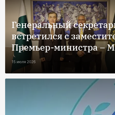
Генеральный секрета
встретился с заместит
Премьер-министра – 
иностранных дел Исла
15 июля 2026
Республики Пакистан