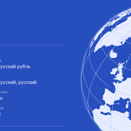
а
усский рубль
усский, русский
ение
лн
ца
к