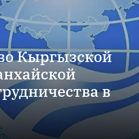
во Кыргызской
анхайской
трудничества в