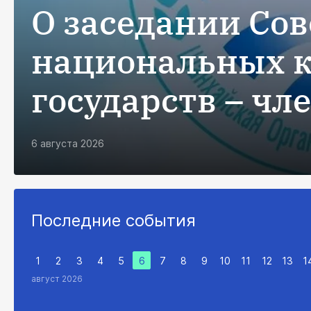
О заседании Сов
национальных к
государств – чл
6 августа 2026
Последние события
0
31
1
2
3
4
5
6
7
8
9
10
11
12
13
1
август 2026