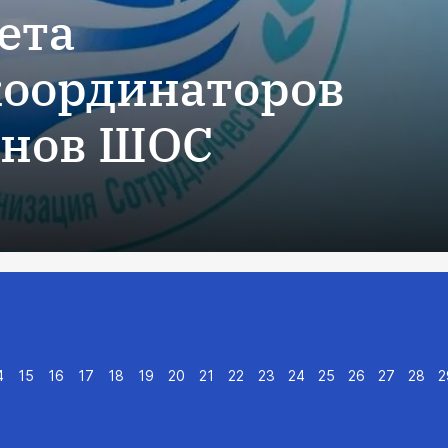
ета
оординаторов
енов ШОС
4
15
16
17
18
19
20
21
22
23
24
25
26
27
28
2