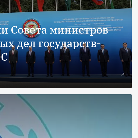
ии Совета министров
ых дел государств-
ОС