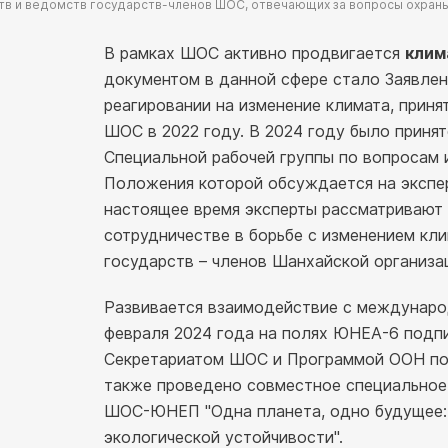
тв и ведомств государств-членов ШОС, отвечающих за вопросы охра
В рамках ШОС активно продвигается
клим
документом в данной сфере стало Заявлен
реагировании на изменение климата, прин
ШОС в 2022 году. В 2024 году было приня
Специальной рабочей группы по вопросам 
Положения которой обсуждается на экспер
настоящее время эксперты рассматривают
сотрудничестве в борьбе с изменением кл
государств – членов Шанхайской организа
Развивается взаимодействие с международ
февраля 2024 года на полях ЮНЕА-6 под
Секретариатом ШОС и Программой ООН по
также проведено совместное специальное
ШОС-ЮНЕП "Одна планета, одно будущее: 
экологической устойчивости".