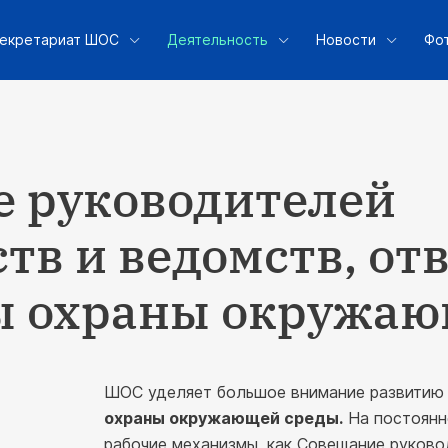
екретариат ШОС
Деятельность
Новости
Фо
 руководителей
тв и ведомств, о
ы охраны окружа
ШОС уделяет большое внимание развити
охраны окружающей среды.
На постоянн
рабочие механизмы, как Совещание руково