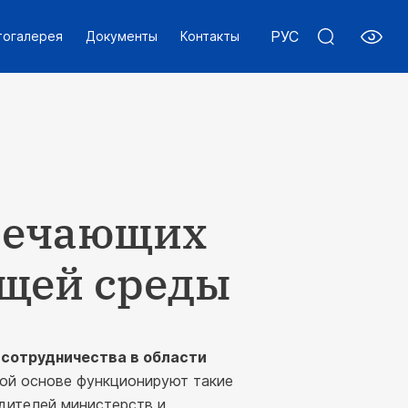
РУС
тогалерея
Документы
Контакты
твечающих
ющей среды
ю
сотрудничества в области
ой основе функционируют такие
дителей министерств и