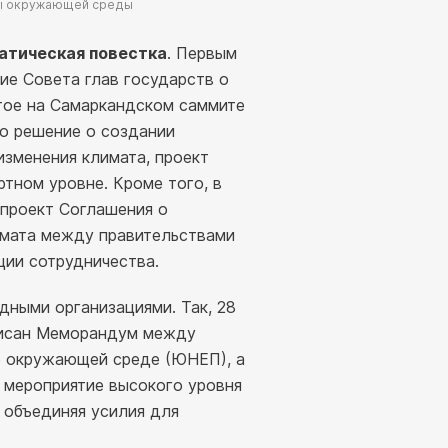
ны окружающей среды
атическая повестка
. Первым
ие Совета глав государств о
ятое на Самаркандском саммите
то решение о создании
изменения климата, проект
тном уровне. Кроме того, в
 проект Соглашения о
имата между правительствами
ции сотрудничества.
ными организациями. Так, 28
писан Меморандум между
 окружающей среде (ЮНЕП), а
 мероприятие высокого уровня
объединяя усилия для