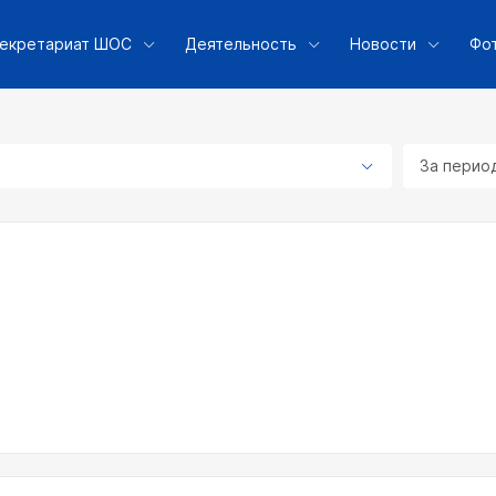
екретариат ШОС
Деятельность
Новости
Фо
За перио