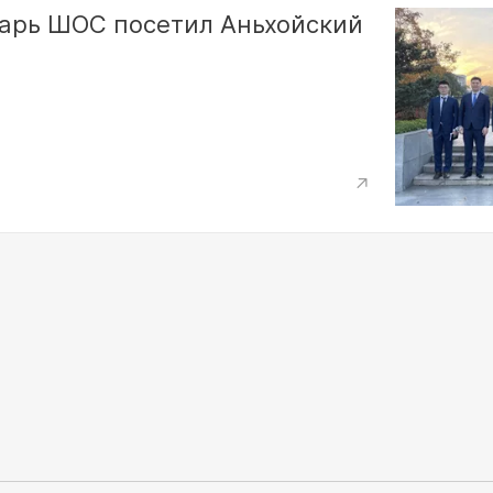
арь ШОС посетил Аньхойский