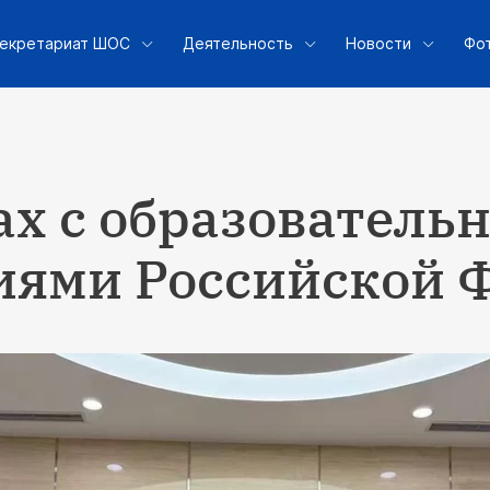
екретариат ШОС
Деятельность
Новости
Фо
ах с образовател
иями Российской 