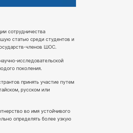
ции сотрудничества
чшую статью среди студентов и
государств-членов ШОС.
 научно-исследовательской
одого поколения.
странтов принять участие путем
тайском, русском или
ртнерство во имя устойчивого
ельно определять более узкую