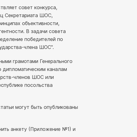
твляет совет конкурса,
ц Секретариата ШОС,
ринципах объективности,
ентности. В задачи совета
ределение победителей по
ударства-члена ШОС".
ными грамотами Генерального
о дипломатическим каналам
арств-членов ШОС или
еспублике посольства
статьи могут быть опубликованы
нить анкету (Приложение №1) и