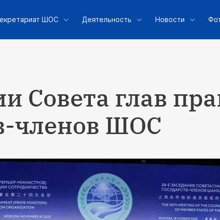
екретариат ШОС
Деятельность
Новости
Фо
ии Совета глав пр
в-членов ШОС