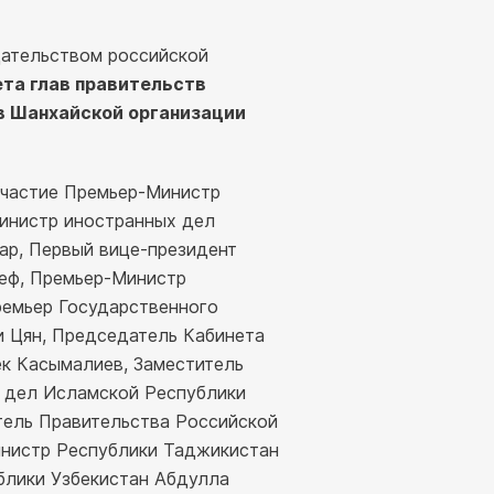
дательством российской
ета глав правительств
в Шанхайской организации
 участие Премьер-Министр
Министр иностранных дел
р, Первый вице-президент
еф, Премьер-Министр
ремьер Государственного
и Цян, Председатель Кабинета
к Касымалиев, Заместитель
 дел Исламской Республики
ель Правительства Российской
нистр Республики Таджикистан
блики Узбекистан Абдулла