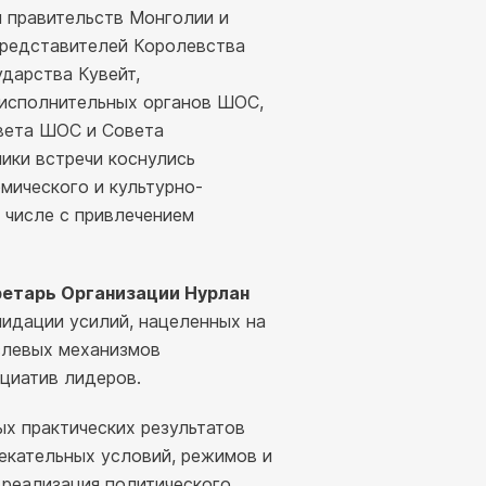
 правительств Монголии и
представителей Королевства
ударства Кувейт,
исполнительных органов ШОС,
вета ШОС и Совета
ики встречи коснулись
мического и культурно-
 числе с привлечением
ретарь Организации Нурлан
идации усилий, нацеленных на
слевых механизмов
ициатив лидеров.
х практических результатов
екательных условий, режимов и
 реализация политического