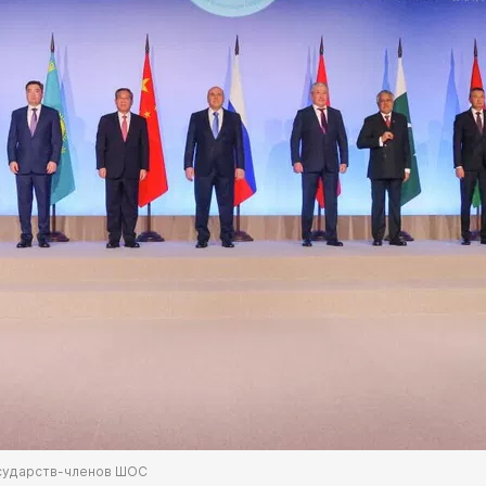
осударств-членов ШОС