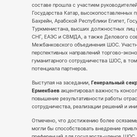
составе прошла с участием руководителей
Государства Катар, высокопоставленных 
Бахрейн, Арабской Республики Египет, Гос
Туркменистана, высших должностных лиц 
СНГ, ЕАЭС и СВМДА, а также Делового со
Межбанковского объединения ШОС. Участн
перспективных направлений торгово-эконо
гуманитарного сотрудничества ШОС, в том
потенциала партнеров.
Выступая на заседании,
Генеральный сек
Ермекбаев
акцентировал важность консол
повышение результативности работы отра
сотрудничества, реализации решений и ин
Отмечено, что достижению более осязаемы
могли бы способствовать внедрение привл
преференций для государств-членов ШОС,